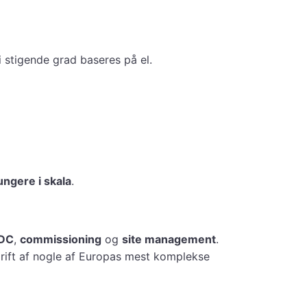
i stigende grad baseres på el.
ungere i skala
.
DC
,
commissioning
og
site management
.
 drift af nogle af Europas mest komplekse