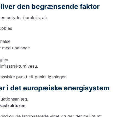
bliver den begrænsende faktor
 betyder i praksis, at:
kobles
ehalse
er med ubalance
gien.
infrastrukturniveau.
lassiske punkt-til-punkt-løsninger.
r i det europæiske energisystem
duktionsanlæg.
rastrukturen
.
ind og de landbaserede elnet og gør det muligt at: