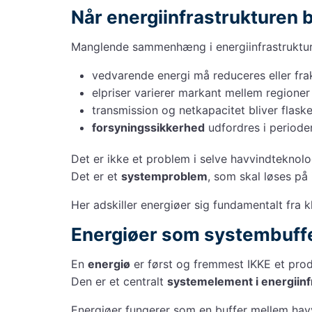
Når energiinfrastrukturen 
Manglende sammenhæng i energiinfrastrukturen
vedvarende energi må reduceres eller fra
elpriser varierer markant mellem regioner
transmission og netkapacitet bliver flask
forsyningssikkerhed
udfordres i period
Det er ikke et problem i selve havvindteknolo
Det er et
systemproblem
, som skal løses på 
Her adskiller energiøer sig fundamentalt fra k
Energiøer som systembuffe
En
energiø
er først og fremmest IKKE et pro
Den er et centralt
systemelement i energiinf
Energiøer fungerer som en buffer mellem havv