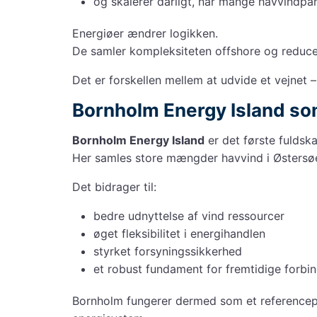
og skalerer dårligt, når mange havvindpar
Energiøer ændrer logikken.
De samler kompleksiteten offshore og reducerer
Det er forskellen mellem at udvide et vejnet –
Bornholm Energy Island s
Bornholm Energy Island
er det første fuldsk
Her samles store mængder havvind i Østersøe
Det bidrager til:
bedre udnyttelse af vind ressourcer
øget fleksibilitet i energihandlen
styrket forsyningssikkerhed
et robust fundament for fremtidige forbin
Bornholm fungerer dermed som et referencepr