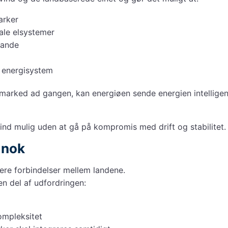
arker
ale elsystemer
lande
e energisystem
 ét marked ad gangen, kan energiøen sende energien intellige
nd mulig uden at gå på kompromis med drift og stabilitet.
 nok
lere forbindelser mellem landene.
en del af udfordringen:
ompleksitet