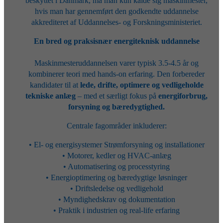
beskyttet i Danmark, må man kun kalde sig maskinmester,
hvis man har gennemført den godkendte uddannelse
akkrediteret af Uddannelses- og Forskningsministeriet.
En bred og praksisnær energiteknisk uddannelse
Maskinmesteruddannelsen varer typisk 3.5-4.5 år og
kombinerer teori med hands-on erfaring. Den forbereder
kandidater til at
lede, drifte, optimere og vedligeholde
tekniske anlæg
– med et særligt fokus på
energiforbrug,
forsyning og bæredygtighed.
Centrale fagområder inkluderer:
• El- og energisystemer Strømforsyning og installationer
• Motorer, kedler og HVAC-anlæg
• Automatisering og processtyring
• Energioptimering og bæredygtige løsninger
• Driftsledelse og vedligehold
• Myndighedskrav og dokumentation
• Praktik i industrien og real-life erfaring