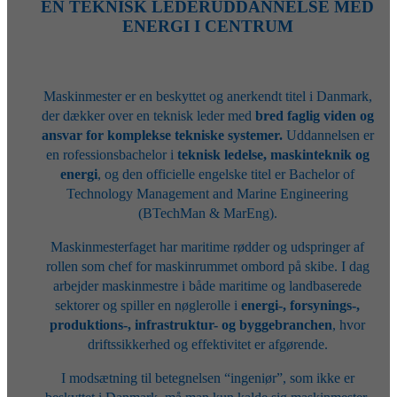
EN TEKNISK LEDERUDDANNELSE MED
ENERGI I CENTRUM
Maskinmester er en beskyttet og anerkendt titel i Danmark,
der dækker over en teknisk leder med
bred faglig viden og
ansvar for komplekse tekniske systemer.
Uddannelsen er
en rofessionsbachelor i
teknisk ledelse, maskinteknik og
energi
, og den officielle engelske titel er Bachelor of
Technology Management and Marine Engineering
(BTechMan & MarEng).
Maskinmesterfaget har maritime rødder og udspringer af
rollen som chef for maskinrummet ombord på skibe. I dag
arbejder maskinmestre i både maritime og landbaserede
sektorer og spiller en nøglerolle i
energi-, forsynings-,
produktions-, infrastruktur- og byggebranchen
, hvor
driftssikkerhed og effektivitet er afgørende.
I modsætning til betegnelsen “ingeniør”, som ikke er