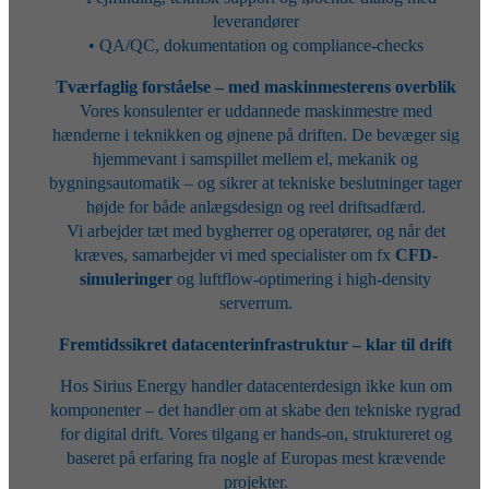
leverandører
• QA/QC, dokumentation og compliance-checks
Tværfaglig forståelse – med maskinmesterens overblik
Vores konsulenter er uddannede maskinmestre med
hænderne i teknikken og øjnene på driften. De bevæger sig
hjemmevant i samspillet mellem el, mekanik og
bygningsautomatik – og sikrer at tekniske beslutninger tager
højde for både anlægsdesign og reel driftsadfærd.
Vi arbejder tæt med bygherrer og operatører, og når det
kræves, samarbejder vi med specialister om fx
CFD-
simuleringer
og luftflow-optimering i high-density
serverrum.
Fremtidssikret datacenterinfrastruktur – klar til drift
Hos Sirius Energy handler datacenterdesign ikke kun om
komponenter – det handler om at skabe den tekniske rygrad
for digital drift. Vores tilgang er hands-on, struktureret og
baseret på erfaring fra nogle af Europas mest krævende
projekter.