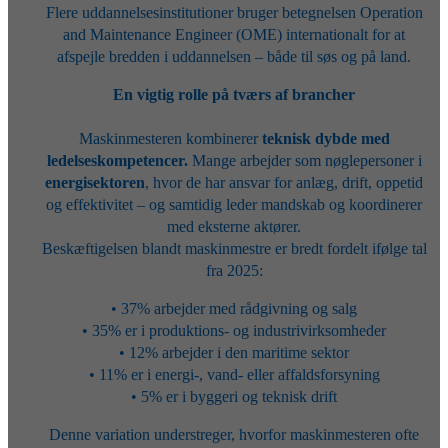
Flere uddannelsesinstitutioner bruger betegnelsen Operation
and Maintenance Engineer (OME) internationalt for at
afspejle bredden i uddannelsen – både til søs og på land.
En vigtig rolle på tværs af brancher
Maskinmesteren kombinerer
teknisk dybde med
ledelseskompetencer.
Mange arbejder som nøglepersoner i
energisektoren
, hvor de har ansvar for anlæg, drift, oppetid
og effektivitet – og samtidig leder mandskab og koordinerer
med eksterne aktører.
Beskæftigelsen blandt maskinmestre er bredt fordelt ifølge tal
fra 2025:
• 37% arbejder med rådgivning og salg
• 35% er i produktions- og industrivirksomheder
• 12% arbejder i den maritime sektor
• 11% er i energi-, vand- eller affaldsforsyning
• 5% er i byggeri og teknisk drift
Denne variation understreger, hvorfor maskinmesteren ofte