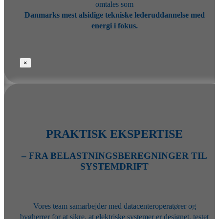
omtales som
Danmarks mest alsidige tekniske lederuddannelse med
energi i fokus.
×
PRAKTISK EKSPERTISE
– FRA BELASTNINGSBEREGNINGER TIL
SYSTEMDRIFT
Vores team samarbejder med datacenteroperatører og
bygherrer for at sikre, at elektriske systemer er designet, testet