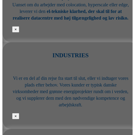
Uanset om du arbejder med colocation, hyperscale eller edge,
leverer vi den
el-tekniske klarhed, der skal til for at
realisere datacentre med høj tilgængelighed og lav risiko.
×
INDUSTRIES
Vi er en del af din rejse fra start til slut, eller vi indtager vores
plads efter behov. Vores kunder er typisk danske
virksomheder med grønne energiprojekter rundt om i verden,
og vi supplerer dem med den nødvendige kompetence og
arbejdskraft.
×