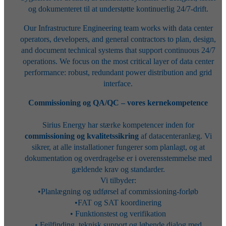
og dokumenteret til at understøtte kontinuerlig 24/7-drift.
Our Infrastructure Engineering team works with data center
operators, developers, and general contractors to plan, design,
and document technical systems that support continuous 24/7
operations. We focus on the most critical layer of data center
performance: robust, redundant power distribution and grid
interface.
Commissioning og QA/QC – vores kernekompetence
Sirius Energy har stærke kompetencer inden for
commissioning og kvalitetssikring
af datacenteranlæg. Vi
sikrer, at alle installationer fungerer som planlagt, og at
dokumentation og overdragelse er i overensstemmelse med
gældende krav og standarder.
Vi tilbyder:
•Planlægning og udførsel af commissioning-forløb
•FAT og SAT koordinering
• Funktionstest og verifikation
• Fejlfinding, teknisk support og løbende dialog med