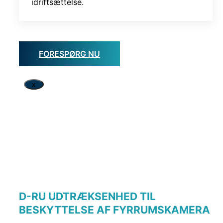
idriftsættelse.
FORESPØRG NU
x
D-RU UDTRÆKSENHED TIL
BESKYTTELSE AF FYRRUMSKAMERA