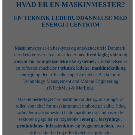
HVAD ER EN MASKINMESTER?
EN TEKNISK LEDERUDDANNELSE MED
ENERGI I CENTRUM
Maskinmester er en beskyttet og anerkendt titel i Danmark,
der dækker over en teknisk leder med
bred faglig viden og
ansvar for komplekse tekniske systemer.
Uddannelsen er
en rofessionsbachelor i
teknisk ledelse, maskinteknik og
energi
, og den officielle engelske titel er Bachelor of
Technology Management and Marine Engineering
(BTechMan & MarEng).
Maskinmesterfaget har maritime rødder og udspringer af
rollen som chef for maskinrummet ombord på skibe. I dag
arbejder maskinmestre i både maritime og landbaserede
sektorer og spiller en nøglerolle i
energi-, forsynings-,
produktions-, infrastruktur- og byggebranchen
, hvor
driftssikkerhed og effektivitet er afgørende.