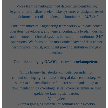
Vores team samarbejder med datacenteroperatører og
bygherrer for at sikre, at elektriske systemer er designet, testet
og dokumenteret til at understøtte kontinuerlig 24/7-drift.
Our Infrastructure Engineering team works with data center
operators, developers, and general contractors to plan, design,
and document technical systems that support continuous 24/7
operations. We focus on the most critical layer of data center
performance: robust, redundant power distribution and grid
interface.
Commissioning og QA/QC – vores kernekompetence
Sirius Energy har stærke kompetencer inden for
commissioning og kvalitetssikring
af datacenteranlæg. Vi
sikrer, at alle installationer fungerer som planlagt, og at
dokumentation og overdragelse er i overensstemmelse med
gældende krav og standarder.
Vi tilbyder:
•Planlægning og udførsel af commissioning-forløb