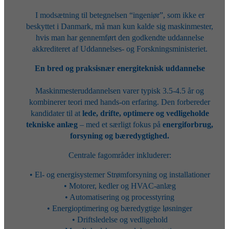
I modsætning til betegnelsen “ingeniør”, som ikke er
beskyttet i Danmark, må man kun kalde sig maskinmester,
hvis man har gennemført den godkendte uddannelse
akkrediteret af Uddannelses- og Forskningsministeriet.
En bred og praksisnær energiteknisk uddannelse
Maskinmesteruddannelsen varer typisk 3.5-4.5 år og
kombinerer teori med hands-on erfaring. Den forbereder
kandidater til at
lede, drifte, optimere og vedligeholde
tekniske anlæg
– med et særligt fokus på
energiforbrug,
forsyning og bæredygtighed.
Centrale fagområder inkluderer:
• El- og energisystemer Strømforsyning og installationer
• Motorer, kedler og HVAC-anlæg
• Automatisering og processtyring
• Energioptimering og bæredygtige løsninger
• Driftsledelse og vedligehold