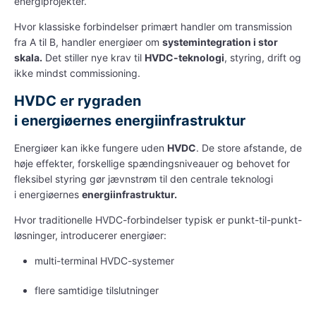
energiprojekter.
Hvor klassiske forbindelser primært handler om transmission
fra A til B, handler
energiøer
om
systemintegration i stor
skala
.
Det stiller nye krav til
HVDC-teknologi
, styring, drift og
ikke mindst
commissioning
.
HVDC er rygraden
i
energiøernes
energiinfrastruktur
Energiøer
kan ikke fungere uden
HVDC
. De store afstande, de
høje effekter
, forskellige spændings
niveauer
og behovet for
fleksibel styring gør jævnstrøm til den centrale teknologi
i
energiøernes
energiinfrastruktur
.
Hvor traditionelle HVDC-forbindelser typisk er punkt-til-punkt-
løsninger, introducerer
energiøer
:
multi-terminal HVDC-systemer
flere samtidige tilslutninger