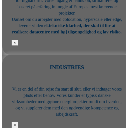
for digital drift. Vores tilgang er hands-on, struktureret og
baseret på erfaring fra nogle af Europas mest krævende
projekter.
Uanset om du arbejder med colocation, hyperscale eller edge,
leverer vi den
el-tekniske klarhed, der skal til for at
realisere datacentre med høj tilgængelighed og lav risiko.
×
INDUSTRIES
Vi er en del af din rejse fra start til slut, eller vi indtager vores
plads efter behov. Vores kunder er typisk danske
virksomheder med grønne energiprojekter rundt om i verden,
og vi supplerer dem med den nødvendige kompetence og
arbejdskraft.
×