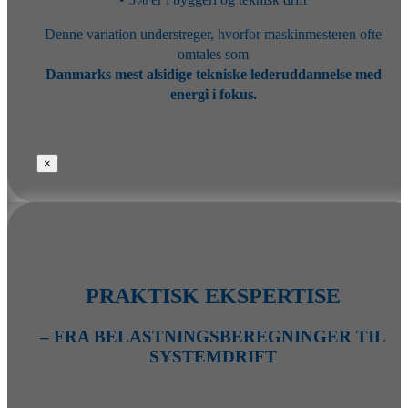
Denne variation understreger, hvorfor maskinmesteren ofte
omtales som
Danmarks mest alsidige tekniske lederuddannelse med
energi i fokus.
×
PRAKTISK EKSPERTISE
– FRA BELASTNINGSBEREGNINGER TIL
SYSTEMDRIFT