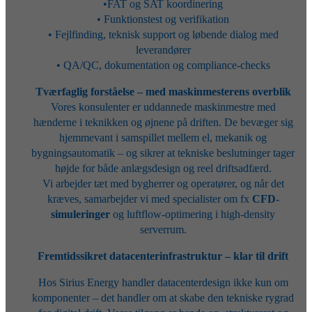
•FAT og SAT koordinering
• Funktionstest og verifikation
• Fejlfinding, teknisk support og løbende dialog med
leverandører
• QA/QC, dokumentation og compliance-checks
Tværfaglig forståelse – med maskinmesterens overblik
Vores konsulenter er uddannede maskinmestre med
hænderne i teknikken og øjnene på driften. De bevæger sig
hjemmevant i samspillet mellem el, mekanik og
bygningsautomatik – og sikrer at tekniske beslutninger tager
højde for både anlægsdesign og reel driftsadfærd.
Vi arbejder tæt med bygherrer og operatører, og når det
kræves, samarbejder vi med specialister om fx
CFD-
simuleringer
og luftflow-optimering i high-density
serverrum.
Fremtidssikret datacenterinfrastruktur – klar til drift
Hos Sirius Energy handler datacenterdesign ikke kun om
komponenter – det handler om at skabe den tekniske rygrad