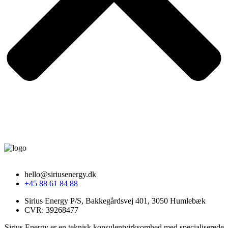
hello@siriusenergy.dk
+45 88 61 84 88
Sirius Energy P/S, Bakkegårdsvej 401, 3050 Humlebæk
CVR: 39268477
Sirius Energy er en teknisk konsulentvirksomhed med specialiserede