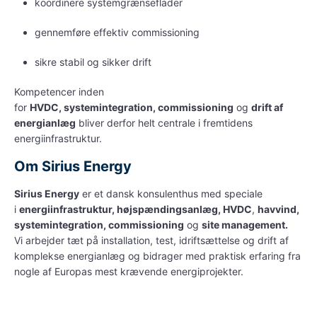
koordinere systemgrænseflader
gennemføre effektiv commissioning
sikre stabil og sikker drift
Kompetencer inden
for
HVDC
,
systemintegration
,
commissioning
og
drift af
energianlæg
bliver derfor helt centrale i fremtidens
energiinfrastruktur.
Om Sirius Energy
Sirius Energy
er et dansk konsulenthus med speciale
i
energiinfrastruktur
,
høj
spændings
anlæg
,
HVDC
,
havvind
,
systemintegration
,
commissioning
og
site management
.
Vi arbejder tæt på installation, test, idriftsættelse og drift af
komplekse energianlæg og bidrager med praktisk erfaring fra
nogle af Europas mest krævende energiprojekter.