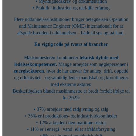
• Myndighedskrav og dokumentation
• Praktik i industrien og real-life erfaring
Flere uddannelsesinstitutioner bruger betegnelsen Operation
and Maintenance Engineer (OME) internationalt for at
afspejle bredden i uddannelsen – både til søs og på land.
En vigtig rolle på tværs af brancher
Maskinmesteren kombinerer
teknisk dybde med
ledelseskompetencer.
Mange arbejder som nøglepersoner i
energisektoren
, hvor de har ansvar for anlæg, drift, oppetid
og effektivitet – og samtidig leder mandskab og koordinerer
med eksterne aktører.
Beskæftigelsen blandt maskinmestre er bredt fordelt ifølge tal
fra 2025:
• 37% arbejder med rådgivning og salg
• 35% er i produktions- og industrivirksomheder
• 12% arbejder i den maritime sektor
• 11% er i energi-, vand- eller affaldsforsyning
• 5% er i byggeri og teknisk drift